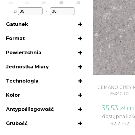
35
35
36
36
36
g
e
zł
-
a
n
Minimum Price
Maximum Price
t
t
Gatunek
i
2
Format
o
n
25x40
Powierzchnia
MAT
Jednostka Miary
m2
Technologia
GEMANO GREY 
ŚCIANA
25X40 G2
Kolor
GREY
35,53 zł m
Antypoślizgowość
dostępna iloś
NIE DOTYCZY
Grubość
32,2 m2