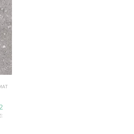
MAT
2
ć: