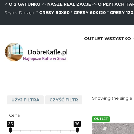
-*
O 2 GATUNKU
-*-
NASZE REALIZACJE
-*-
O PŁYTACH T
Szybki Dostęp: *
GRESY 60X60
*
GRESY 60X120
*
GRESY 120
OUTLET WSZYSTKO
S
S
k
k
i
i
p
p
t
t
o
o
Showing the single 
UŻYJ FILTRA
CZYŚĆ FILTR
n
c
a
o
Cena
OUTLET
v
n
35
36
i
t