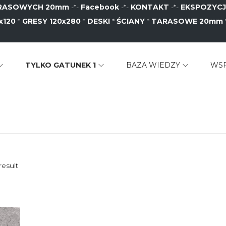
ARASOWYCH 20mm
-*-
Facebook
-*-
KONTAKT
-*-
EKSPOZYC
x120
*
GRESY 120x280
*
DESKI
*
ŚCIANY
*
TARASOWE 20mm
TYLKO GATUNEK 1
BAZA WIEDZY
WS
result